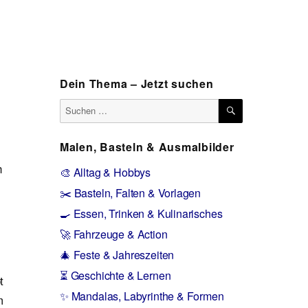
Dein Thema – Jetzt suchen
SUCHEN
Suchen
nach:
Malen, Basteln & Ausmalbilder
n
🎨 Alltag & Hobbys
✂️ Basteln, Falten & Vorlagen
🍳 Essen, Trinken & Kulinarisches
🚀 Fahrzeuge & Action
🎄 Feste & Jahreszeiten
⏳ Geschichte & Lernen
t
✨ Mandalas, Labyrinthe & Formen
m