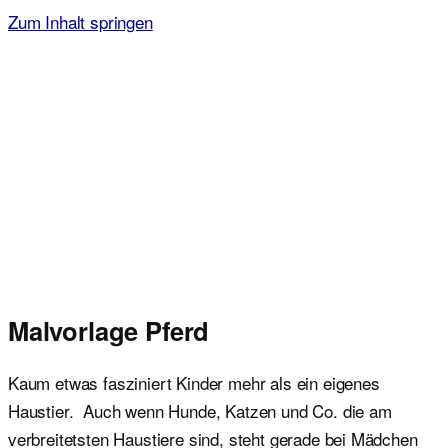
Zum Inhalt springen
Malvorlagen für Kinder
Ausmalbilder einfach und kostenlos als pdf herunterladen
Malvorlage Pferd
Kaum etwas fasziniert Kinder mehr als ein eigenes
Haustier. Auch wenn Hunde, Katzen und Co. die am
verbreitetsten Haustiere sind, steht gerade bei Mädchen