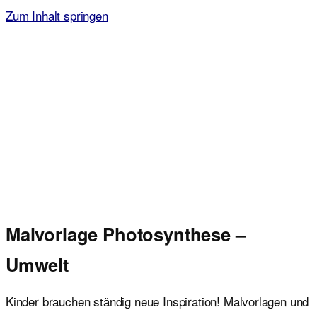
Zum Inhalt springen
Malvorlagen für Kinder
Ausmalbilder einfach und kostenlos als pdf herunterladen
Malvorlage Photosynthese –
Umwelt
Kinder brauchen ständig neue Inspiration! Malvorlagen und