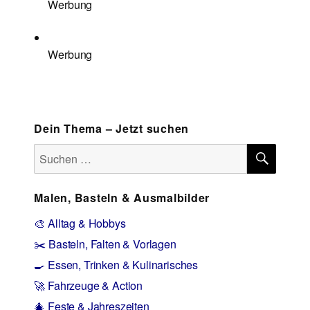
Werbung
Werbung
Dein Thema – Jetzt suchen
SUCH
Suchen
nach:
Malen, Basteln & Ausmalbilder
🎨 Alltag & Hobbys
✂️ Basteln, Falten & Vorlagen
🍳 Essen, Trinken & Kulinarisches
🚀 Fahrzeuge & Action
🎄 Feste & Jahreszeiten