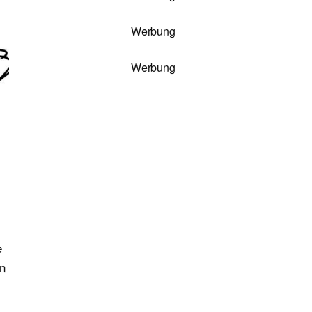
Werbung
Werbung
e
en