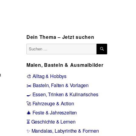
Dein Thema – Jetzt suchen
SUCHEN
Suchen
nach:
Malen, Basteln & Ausmalbilder
n
🎨 Alltag & Hobbys
✂️ Basteln, Falten & Vorlagen
🍳 Essen, Trinken & Kulinarisches
🚀 Fahrzeuge & Action
🎄 Feste & Jahreszeiten
⏳ Geschichte & Lernen
✨ Mandalas, Labyrinthe & Formen