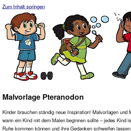
Zum Inhalt springen
Malvorlagen für Kinder
Ausmalbilder einfach und kostenlos als pdf herunterladen
Malvorlage Pteranodon
Kinder brauchen ständig neue Inspiration! Malvorlagen und M
wann ein Kind mit dem Malen beginnen sollte – jedes Kind i
Ruhe kommen können und ihre Gedanken schweifen lassen