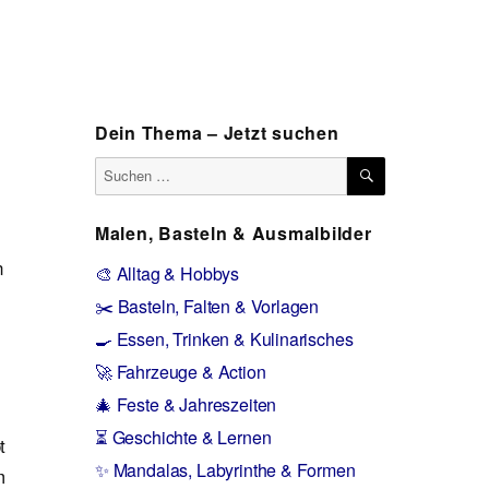
Dein Thema – Jetzt suchen
SUCHEN
Suchen
nach:
Malen, Basteln & Ausmalbilder
n
🎨 Alltag & Hobbys
✂️ Basteln, Falten & Vorlagen
🍳 Essen, Trinken & Kulinarisches
🚀 Fahrzeuge & Action
🎄 Feste & Jahreszeiten
⏳ Geschichte & Lernen
t
✨ Mandalas, Labyrinthe & Formen
m