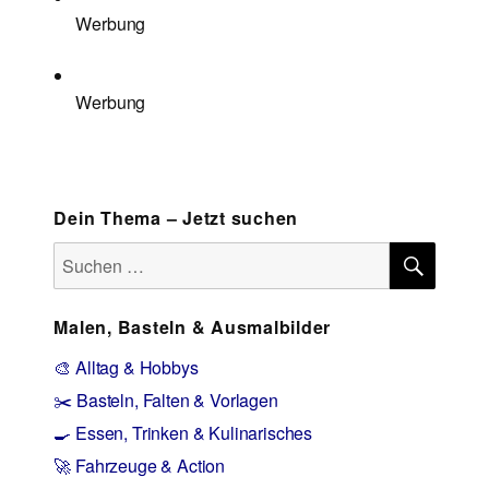
Werbung
Werbung
Dein Thema – Jetzt suchen
SUCH
Suchen
nach:
Malen, Basteln & Ausmalbilder
🎨 Alltag & Hobbys
✂️ Basteln, Falten & Vorlagen
🍳 Essen, Trinken & Kulinarisches
🚀 Fahrzeuge & Action