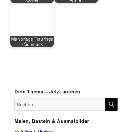
Malvorlage Trauringe
- Schmuck
Dein Thema – Jetzt suchen
SUCH
Suchen
nach:
Malen, Basteln & Ausmalbilder
🎨 Alltag & Hobbys