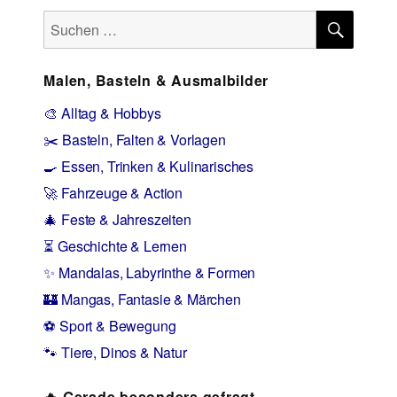
SUCH
Suchen
nach:
Malen, Basteln & Ausmalbilder
🎨 Alltag & Hobbys
✂️ Basteln, Falten & Vorlagen
🍳 Essen, Trinken & Kulinarisches
🚀 Fahrzeuge & Action
🎄 Feste & Jahreszeiten
⏳ Geschichte & Lernen
✨ Mandalas, Labyrinthe & Formen
🏰 Mangas, Fantasie & Märchen
⚽ Sport & Bewegung
🐾 Tiere, Dinos & Natur
🔥 Gerade besonders gefragt