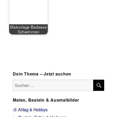
Malvorlage Badesee
Schwimmen
Dein Thema – Jetzt suchen
SUCH
Suchen
nach:
Malen, Basteln & Ausmalbilder
🎨 Alltag & Hobbys