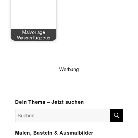
Malvorlage
Wasserflugzeug
Werbung
Dein Thema – Jetzt suchen
SUCH
Suchen
nach:
Malen, Basteln & Ausmalbilder