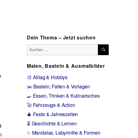
Dein Thema – Jetzt suchen
SUCHEN
Suchen
nach:
Malen, Basteln & Ausmalbilder
n
🎨 Alltag & Hobbys
✂️ Basteln, Falten & Vorlagen
🍳 Essen, Trinken & Kulinarisches
🚀 Fahrzeuge & Action
🎄 Feste & Jahreszeiten
⏳ Geschichte & Lernen
t
✨ Mandalas, Labyrinthe & Formen
m