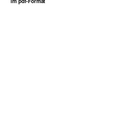
im pdf-
Format