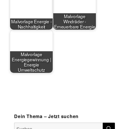
Malvorlage
Malvorlage Energie -
Windräder -
Nachhaltigkeit
Erneuerbare Energie
Malvorlage
Energiegewinnung |
Energie
Umweltschutz
Dein Thema – Jetzt suchen
SUCH
Suchen