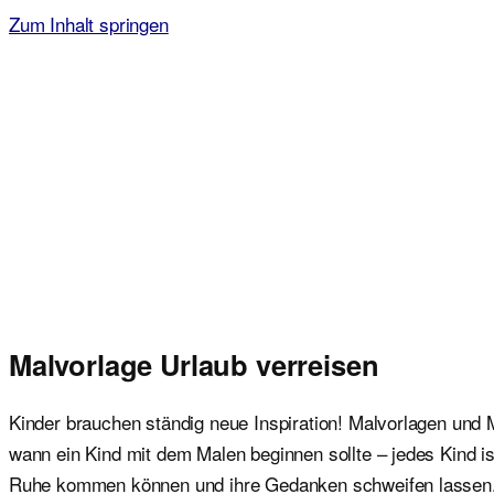
Zum Inhalt springen
Malvorlagen für Kinder
Ausmalbilder einfach und kostenlos als pdf herunterladen
Malvorlage Urlaub verreisen
Kinder brauchen ständig neue Inspiration! Malvorlagen und M
wann ein Kind mit dem Malen beginnen sollte – jedes Kind i
Ruhe kommen können und ihre Gedanken schweifen lassen