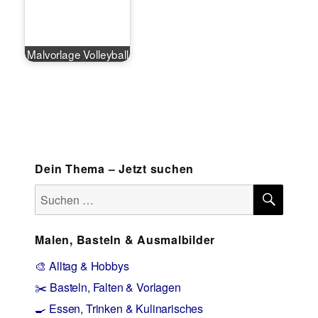
Malvorlage Volleyball
Dein Thema – Jetzt suchen
SUCH
Suchen
nach:
Malen, Basteln & Ausmalbilder
🎨 Alltag & Hobbys
✂️ Basteln, Falten & Vorlagen
🍳 Essen, Trinken & Kulinarisches