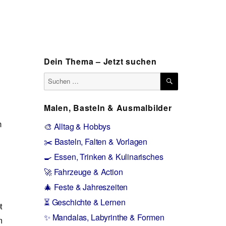
Dein Thema – Jetzt suchen
SUCHEN
Suchen
nach:
Malen, Basteln & Ausmalbilder
n
🎨 Alltag & Hobbys
✂️ Basteln, Falten & Vorlagen
🍳 Essen, Trinken & Kulinarisches
🚀 Fahrzeuge & Action
🎄 Feste & Jahreszeiten
⏳ Geschichte & Lernen
t
✨ Mandalas, Labyrinthe & Formen
m