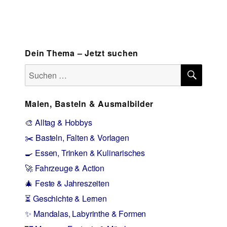
Dein Thema – Jetzt suchen
SUCH
Suchen
nach:
Malen, Basteln & Ausmalbilder
🎨 Alltag & Hobbys
✂️ Basteln, Falten & Vorlagen
🍳 Essen, Trinken & Kulinarisches
🚀 Fahrzeuge & Action
🎄 Feste & Jahreszeiten
⏳ Geschichte & Lernen
✨ Mandalas, Labyrinthe & Formen