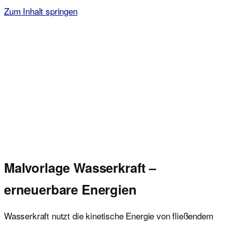
Zum Inhalt springen
Malvorlagen für Kinder
Ausmalbilder einfach und kostenlos als pdf herunterladen
Malvorlage Wasserkraft –
erneuerbare Energien
Wasserkraft nutzt die kinetische Energie von fließendem