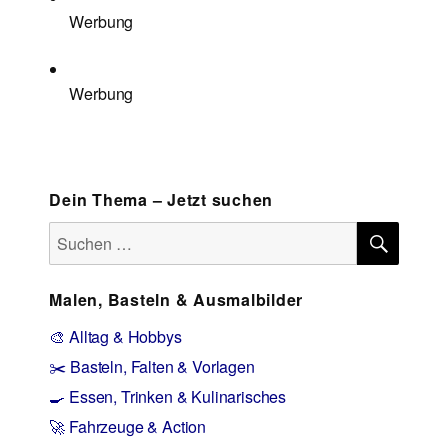
Werbung
Werbung
Dein Thema – Jetzt suchen
SUCH
Suchen
nach:
Malen, Basteln & Ausmalbilder
🎨 Alltag & Hobbys
✂️ Basteln, Falten & Vorlagen
🍳 Essen, Trinken & Kulinarisches
🚀 Fahrzeuge & Action