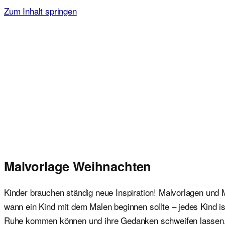
Zum Inhalt springen
Malvorlagen für Kinder
Ausmalbilder einfach und kostenlos als pdf herunterladen
Malvorlage Weihnachten
Kinder brauchen ständig neue Inspiration! Malvorlagen und M
wann ein Kind mit dem Malen beginnen sollte – jedes Kind i
Ruhe kommen können und ihre Gedanken schweifen lassen