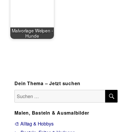
Malvorlage Welpen -
Hunde
Dein Thema – Jetzt suchen
SUCH
Suchen
nach:
Malen, Basteln & Ausmalbilder
🎨 Alltag & Hobbys