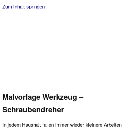
Zum Inhalt springen
Malvorlagen für Kinder
Ausmalbilder einfach und kostenlos als pdf herunterladen
Malvorlage Werkzeug –
Schraubendreher
In jedem Haushalt fallen immer wieder kleinere Arbeiten