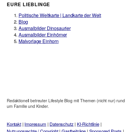
EURE LIEBLINGE
Politische Weltkarte | Landkarte der Welt
Blog
Ausmalbilder Dinosaurier
Ausmalbilder Einhörner
Malvorlage Einhorn
Redaktionell betreuter Lifestyle Blog mit Themen (nicht nur) rund
um Familie und Kinder.
Kontakt
|
Impressum
|
Datenschutz
|
KI-Richtlinie
|
Nutzungsrechte / Copyright
|
Gastbeiträge
|
Sponsored Posts
|