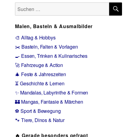
SUCH
Suchen
nach:
Malen, Basteln & Ausmalbilder
🎨 Alltag & Hobbys
✂️ Basteln, Falten & Vorlagen
🍳 Essen, Trinken & Kulinarisches
🚀 Fahrzeuge & Action
🎄 Feste & Jahreszeiten
⏳ Geschichte & Lernen
✨ Mandalas, Labyrinthe & Formen
🏰 Mangas, Fantasie & Märchen
⚽ Sport & Bewegung
🐾 Tiere, Dinos & Natur
🔥 Gerade besonders gefragt