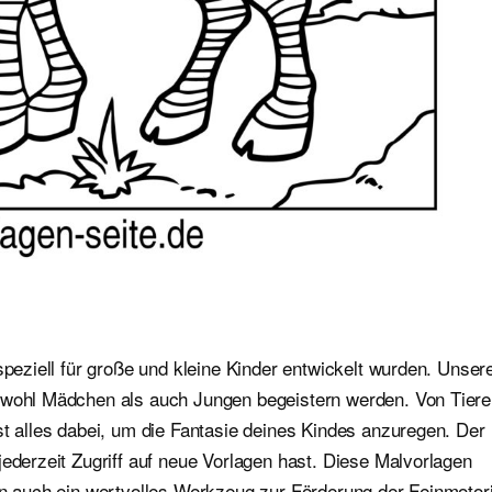
speziell für große und kleine Kinder entwickelt wurden. Unser
sowohl Mädchen als auch Jungen begeistern werden. Von Tier
st alles dabei, um die Fantasie deines Kindes anzuregen. Der
jederzeit Zugriff auf neue Vorlagen hast. Diese Malvorlagen
ern auch ein wertvolles Werkzeug zur Förderung der Feinmotor