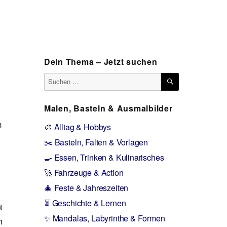
Dein Thema – Jetzt suchen
SUCHEN
Suchen
nach:
Malen, Basteln & Ausmalbilder
n
🎨 Alltag & Hobbys
✂️ Basteln, Falten & Vorlagen
🍳 Essen, Trinken & Kulinarisches
🚀 Fahrzeuge & Action
🎄 Feste & Jahreszeiten
⏳ Geschichte & Lernen
t
✨ Mandalas, Labyrinthe & Formen
m