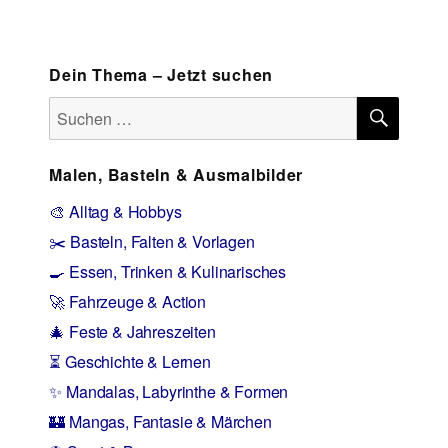
Dein Thema – Jetzt suchen
SUCH
Suchen
nach:
Malen, Basteln & Ausmalbilder
🎨 Alltag & Hobbys
✂️ Basteln, Falten & Vorlagen
🍳 Essen, Trinken & Kulinarisches
🚀 Fahrzeuge & Action
🎄 Feste & Jahreszeiten
⏳ Geschichte & Lernen
✨ Mandalas, Labyrinthe & Formen
🏰 Mangas, Fantasie & Märchen