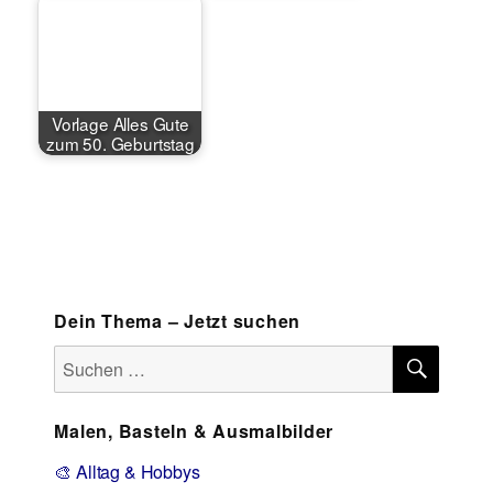
Vorlage Alles Gute
zum 50. Geburtstag
Dein Thema – Jetzt suchen
SUCH
Suchen
nach:
Malen, Basteln & Ausmalbilder
🎨 Alltag & Hobbys