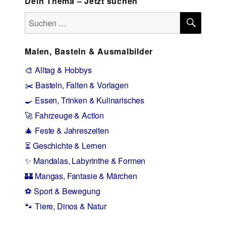
Dein Thema – Jetzt suchen
SUCH
Suchen
nach:
Malen, Basteln & Ausmalbilder
🎨 Alltag & Hobbys
✂️ Basteln, Falten & Vorlagen
🍳 Essen, Trinken & Kulinarisches
🚀 Fahrzeuge & Action
🎄 Feste & Jahreszeiten
⏳ Geschichte & Lernen
✨ Mandalas, Labyrinthe & Formen
🏰 Mangas, Fantasie & Märchen
⚽ Sport & Bewegung
🐾 Tiere, Dinos & Natur