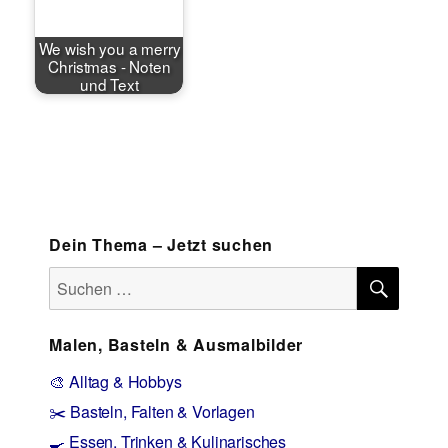
We wish you a merry
Christmas - Noten
und Text
Dein Thema – Jetzt suchen
SUCH
Suchen
nach:
Malen, Basteln & Ausmalbilder
🎨 Alltag & Hobbys
✂️ Basteln, Falten & Vorlagen
🍳 Essen, Trinken & Kulinarisches