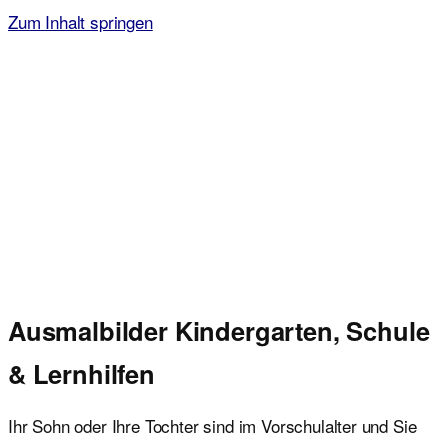
Zum Inhalt springen
Malvorlagen für Kinder
Ausmalbilder einfach und kostenlos als pdf herunterladen
Ausmalbilder Kindergarten, Schule
& Lernhilfen
Ihr Sohn oder Ihre Tochter sind im Vorschulalter und Sie