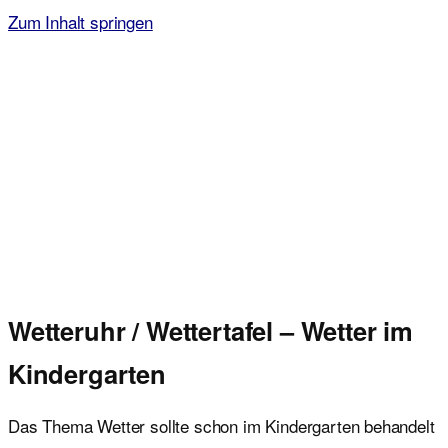
Zum Inhalt springen
Malvorlagen für Kinder
Ausmalbilder einfach und kostenlos als pdf herunterladen
Wetteruhr / Wettertafel – Wetter im
Kindergarten
Das Thema Wetter sollte schon im Kindergarten behandelt