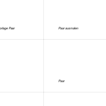
orlage Paar
Paar ausmalen
Paar