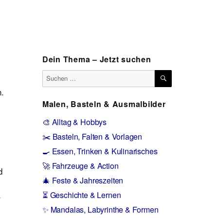
Dein Thema – Jetzt suchen
SUCHEN
Suchen
nach:
n.
Malen, Basteln & Ausmalbilder
🎨 Alltag & Hobbys
✂️ Basteln, Falten & Vorlagen
🍳 Essen, Trinken & Kulinarisches
🚀 Fahrzeuge & Action
d
🎄 Feste & Jahreszeiten
⏳ Geschichte & Lernen
r
✨ Mandalas, Labyrinthe & Formen