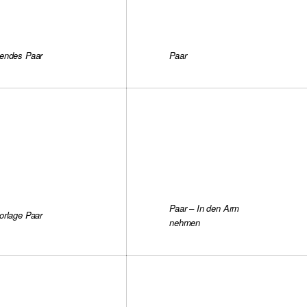
endes Paar
Paar
Paar – In den Arm
orlage Paar
nehmen