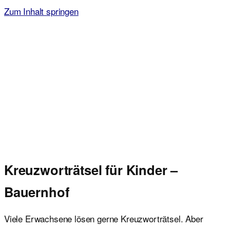
Zum Inhalt springen
Malvorlagen für Kinder
Ausmalbilder einfach und kostenlos als pdf herunterladen
Kreuzworträtsel für Kinder –
Bauernhof
Viele Erwachsene lösen gerne Kreuzworträtsel. Aber