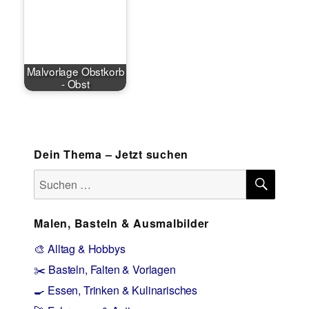
Malvorlage Obstkorb
- Obst
Dein Thema – Jetzt suchen
SUCH
Suchen
nach:
Malen, Basteln & Ausmalbilder
🎨 Alltag & Hobbys
✂️ Basteln, Falten & Vorlagen
🍳 Essen, Trinken & Kulinarisches