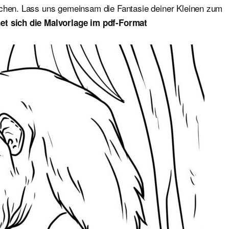
ichen. Lass uns gemeinsam die Fantasie deiner Kleinen zum
et sich die Malvorlage im pdf-Format