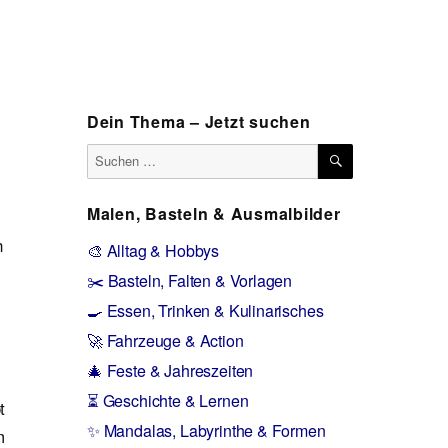
Dein Thema – Jetzt suchen
SUCHEN
Suchen
nach:
Malen, Basteln & Ausmalbilder
n
🎨 Alltag & Hobbys
✂️ Basteln, Falten & Vorlagen
🍳 Essen, Trinken & Kulinarisches
🚀 Fahrzeuge & Action
🎄 Feste & Jahreszeiten
⏳ Geschichte & Lernen
t
✨ Mandalas, Labyrinthe & Formen
m