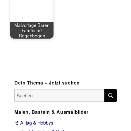
Malvorlage Bären
Familie mit
Regenbogen
Dein Thema – Jetzt suchen
SUCH
Suchen
nach:
Malen, Basteln & Ausmalbilder
🎨 Alltag & Hobbys