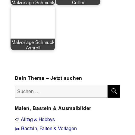
Malvorlage Schmuck
Collier
Malvorlage Schmuck
Armreif
Dein Thema – Jetzt suchen
SUCH
Suchen
nach:
Malen, Basteln & Ausmalbilder
🎨 Alltag & Hobbys
✂️ Basteln, Falten & Vorlagen