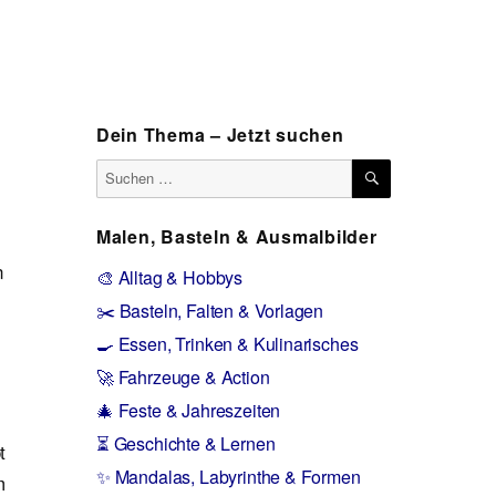
Dein Thema – Jetzt suchen
SUCHEN
Suchen
nach:
Malen, Basteln & Ausmalbilder
n
🎨 Alltag & Hobbys
✂️ Basteln, Falten & Vorlagen
🍳 Essen, Trinken & Kulinarisches
🚀 Fahrzeuge & Action
🎄 Feste & Jahreszeiten
⏳ Geschichte & Lernen
t
✨ Mandalas, Labyrinthe & Formen
m