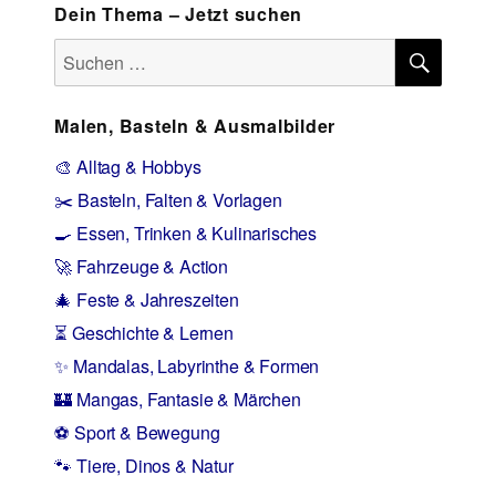
Dein Thema – Jetzt suchen
SUCH
Suchen
nach:
Malen, Basteln & Ausmalbilder
🎨 Alltag & Hobbys
✂️ Basteln, Falten & Vorlagen
🍳 Essen, Trinken & Kulinarisches
🚀 Fahrzeuge & Action
🎄 Feste & Jahreszeiten
⏳ Geschichte & Lernen
✨ Mandalas, Labyrinthe & Formen
🏰 Mangas, Fantasie & Märchen
⚽ Sport & Bewegung
🐾 Tiere, Dinos & Natur