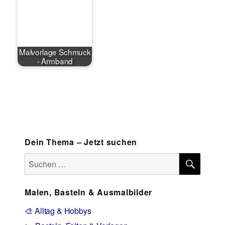
Malvorlage Schmuck
- Armband
Dein Thema – Jetzt suchen
SUCH
Suchen
nach:
Malen, Basteln & Ausmalbilder
🎨 Alltag & Hobbys