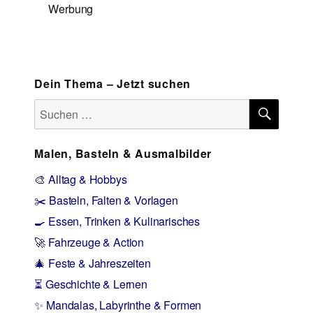
Werbung
Dein Thema – Jetzt suchen
SUCH
Suchen
nach:
Malen, Basteln & Ausmalbilder
🎨 Alltag & Hobbys
✂️ Basteln, Falten & Vorlagen
🍳 Essen, Trinken & Kulinarisches
🚀 Fahrzeuge & Action
🎄 Feste & Jahreszeiten
⏳ Geschichte & Lernen
✨ Mandalas, Labyrinthe & Formen