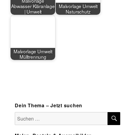
Malvorlage
Abwasser Kläranlage
Malvorlage Umwelt
| Umwelt
Naturschutz
Malvorlage Umwelt
Mülltrennung
Dein Thema – Jetzt suchen
SUCH
Suchen
nach: