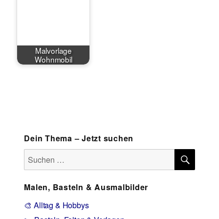
Malvorlage
Wohnmobil
Dein Thema – Jetzt suchen
SUCH
Suchen
nach:
Malen, Basteln & Ausmalbilder
🎨 Alltag & Hobbys