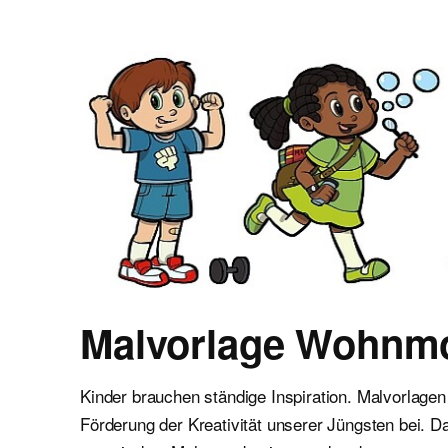
Malvorlagen für Kinder
Ausmalbilder einfach und kostenlos als pdf herunterladen
Malvorlage Wohnmo
Kinder brauchen ständige Inspiration. Malvorlagen
Förderung der Kreativität unserer Jüngsten bei. Da