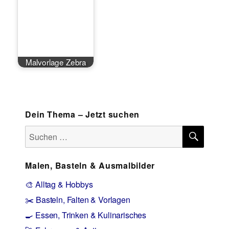
Malvorlage Zebra
Dein Thema – Jetzt suchen
SUCH
Suchen
nach:
Malen, Basteln & Ausmalbilder
🎨 Alltag & Hobbys
✂️ Basteln, Falten & Vorlagen
🍳 Essen, Trinken & Kulinarisches