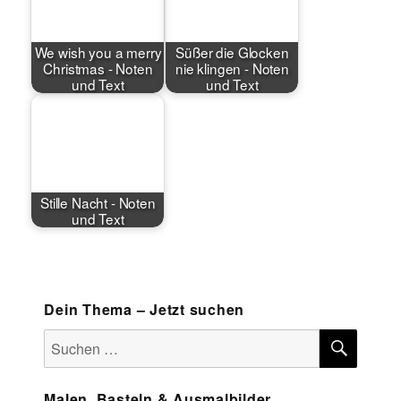
We wish you a merry
Süßer die Glocken
Christmas - Noten
nie klingen - Noten
und Text
und Text
Stille Nacht - Noten
und Text
Dein Thema – Jetzt suchen
SUCH
Suchen
nach:
Malen, Basteln & Ausmalbilder