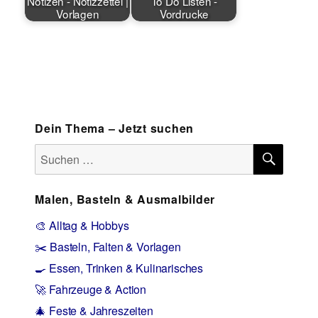
Notizen - Notizzettel |
To Do Listen -
Vorlagen
Vordrucke
Dein Thema – Jetzt suchen
SUCH
Suchen
nach:
Malen, Basteln & Ausmalbilder
🎨 Alltag & Hobbys
✂️ Basteln, Falten & Vorlagen
🍳 Essen, Trinken & Kulinarisches
🚀 Fahrzeuge & Action
🎄 Feste & Jahreszeiten