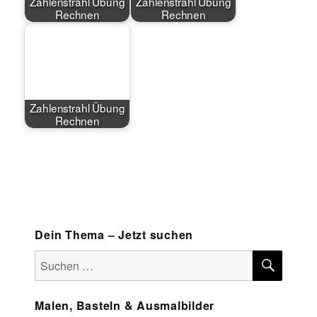
Zahlenstrahl Übung
Zahlenstrahl Übung
Rechnen
Rechnen
Zahlenstrahl Übung
Rechnen
Dein Thema – Jetzt suchen
SUCH
Suchen
nach:
Malen, Basteln & Ausmalbilder