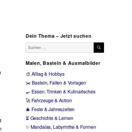
Dein Thema – Jetzt suchen
SUCHEN
Suchen
nach:
Malen, Basteln & Ausmalbilder
n
🎨 Alltag & Hobbys
✂️ Basteln, Falten & Vorlagen
🍳 Essen, Trinken & Kulinarisches
🚀 Fahrzeuge & Action
🎄 Feste & Jahreszeiten
⏳ Geschichte & Lernen
t
✨ Mandalas, Labyrinthe & Formen
m